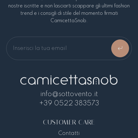
nostre iscritte e non lasciarti scappare gli ultimi fashion
Entra nella
trend e i consigli di stile del momento firmati
nostra Community
CamicettaSnob.
Iscriviti alla newsletter per ottenere subito
uno sconto del 10% sul prossimo ordine!
Iscriviti
info@sottovento.it
+39 0522 383573
CUSTOMER CARE
Contatti