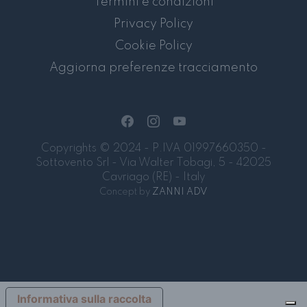
Termini e condizioni
Privacy Policy
Cookie Policy
Aggiorna preferenze tracciamento
Copyrights © 2024 - P.IVA 01997660350 -
Sottovento Srl - Via Walter Tobagi, 5 - 42025
Cavriago (RE) - Italy
Concept by
ZANNI ADV
Informativa sulla raccolta