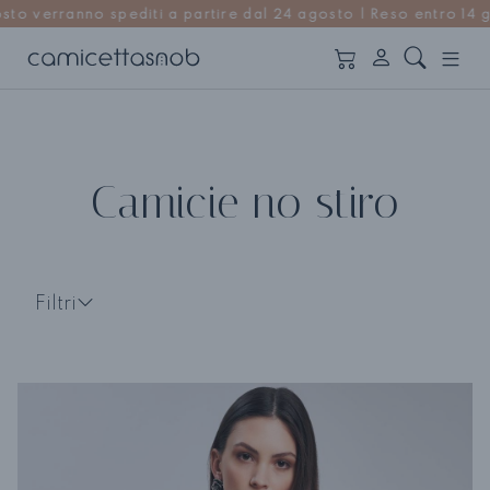
partire dal 24 agosto | Reso entro 14 giorni
Camicie no stiro
Filtri