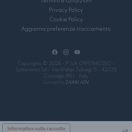
Termini e condizioni
Privacy Policy
Cookie Policy
Aggiorna preferenze tracciamento
Copyrights © 2024 - P.IVA 01997660350 -
Sottovento Srl - Via Walter Tobagi, 5 - 42025
Cavriago (RE) - Italy
Concept by
ZANNI ADV
Informativa sulla raccolta