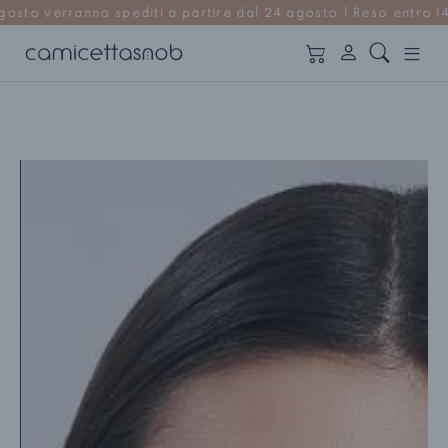
 a partire dal 24 agosto | Reso entro 14 giorni