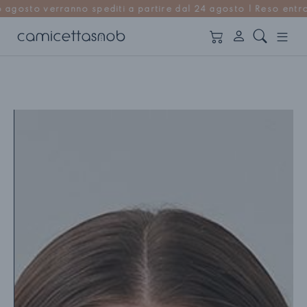
i a partire dal 24 agosto | Reso entro 14 giorni