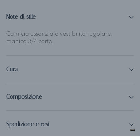
Note di stile
Camicia essenziale vestibilità regolare,
manica 3/4 corto.
Cura
Composizione
Spedizione e resi