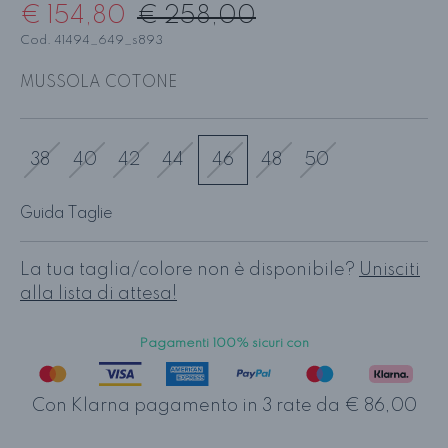
€ 154,80
€ 258,00
Cod. 41494_649_s893
MUSSOLA COTONE
38
40
42
44
46
48
50
Guida Taglie
La tua taglia/colore non è disponibile?
Unisciti
alla lista di attesa!
Pagamenti 100% sicuri con
Con Klarna pagamento in 3 rate da € 86,00