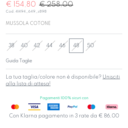
€ 154,80
€ 258,00
Cod. 41494_649_s898
MUSSOLA COTONE
38
40
42
44
46
48
50
Guida Taglie
La tua taglia/colore non è disponibile?
Unisciti
alla lista di attesa!
Pagamenti 100% sicuri con
Con Klarna pagamento in 3 rate da € 86,00