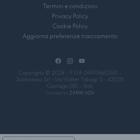
Termini e condizioni
Privacy Policy
Cookie Policy
Aggiorna preferenze tracciamento
Copyrights © 2024 - P.IVA 01997660350 -
Sottovento Srl - Via Walter Tobagi, 5 - 42025
Cavriago (RE) - Italy
Concept by
ZANNI ADV