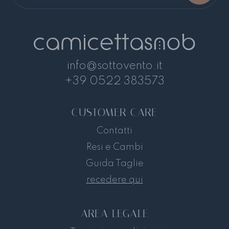
nostra Community
Iscriviti alla newsletter per ottenere subito
uno sconto del 10% sul prossimo ordine!
info@sottovento.it
+39 0522 383573
Iscriviti
CUSTOMER CARE
Contatti
Resi e Cambi
Guida Taglie
recedere qui
AREA LEGALE