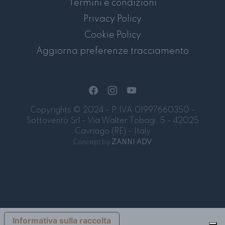
Termini e condizioni
Privacy Policy
Cookie Policy
Aggiorna preferenze tracciamento
Copyrights © 2024 - P.IVA 01997660350 -
Sottovento Srl - Via Walter Tobagi, 5 - 42025
Cavriago (RE) - Italy
Concept by
ZANNI ADV
Informativa sulla raccolta