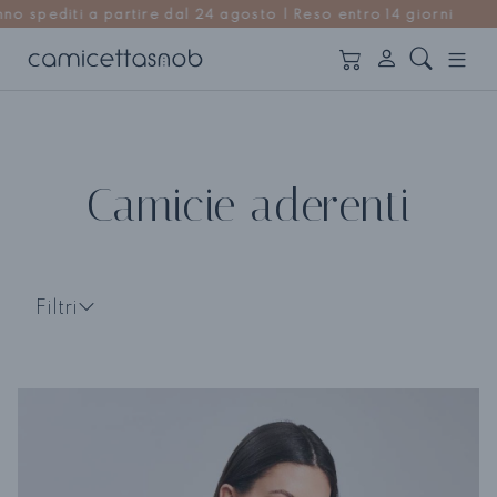
gosto | Reso entro 14 giorni
Camicie aderenti
Filtri