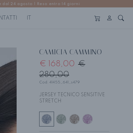
 dal 24 agosto | Reso entro 14 giorni
NTATTI
IT
ANTALONI E GONNE
Vedi tutti
CAMICIA CAMMINO
ntaloni
€ 168,00
€
nne
280,00
Cod. 41455_641_s479
JERSEY TECNICO SENSITIVE
STRETCH