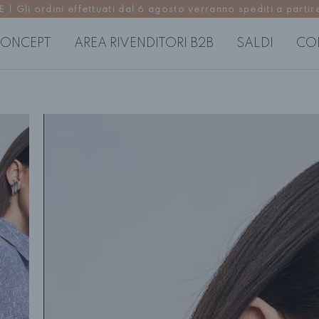
Gli ordini effettuati dal 6 agosto verranno spediti a partire
ONCEPT
AREA RIVENDITORI B2B
SALDI
CO
USE
ABITI DONNA
P
regolari
Abiti corti
Pa
 morbide
Abiti midi
Go
Abiti lunghi