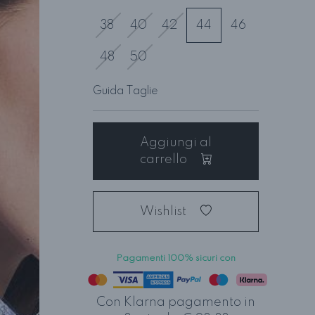
38
40
42
44
46
48
50
Guida Taglie
Aggiungi al
carrello
Wishlist
Pagamenti 100% sicuri con
Con Klarna pagamento in