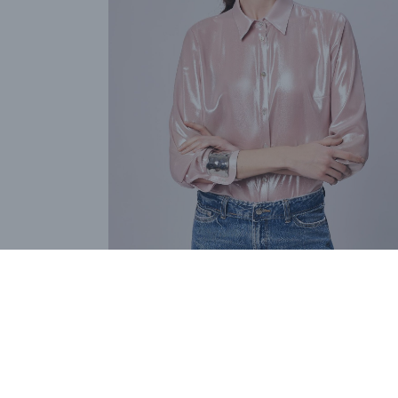
Camicia Leggerezza
€ 154,80
€ 258,00