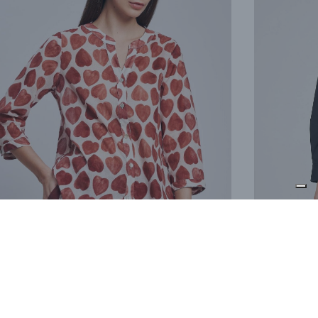
Camicia Qui
micia Armonia
€ 146,40
164,40
€ 274,00