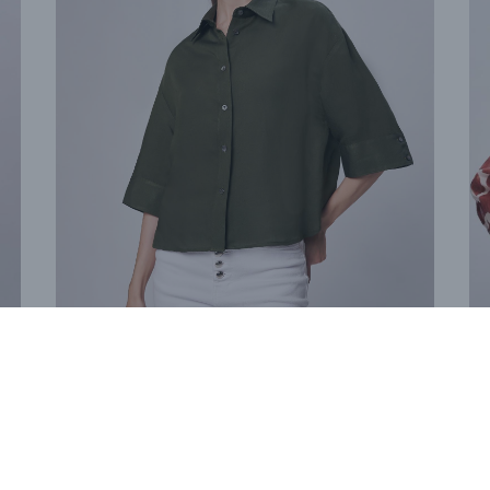
Camicia Memoria
Ca
€ 152,40
€ 254,00
€ 