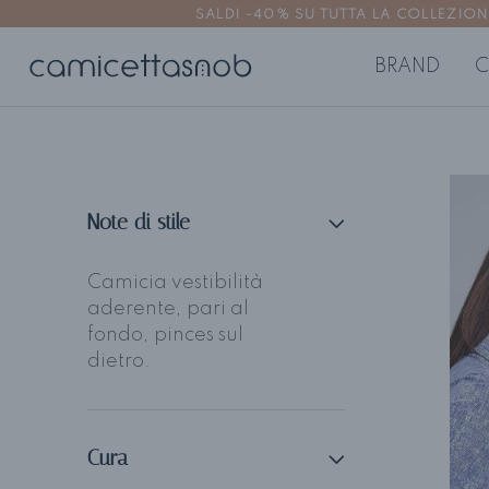
SALDI -40% SU TUTTA LA COLLEZIONE | 
BRAND
C
CAMICIE DONNA
TOP E BL
Camicie no stiro
Top e bluse 
Note di stile
Camicie aderenti
Top e bluse
Camicie regolari
Camicia vestibilità
Camicie oversize
aderente, pari al
fondo, pinces sul
dietro.
Cura