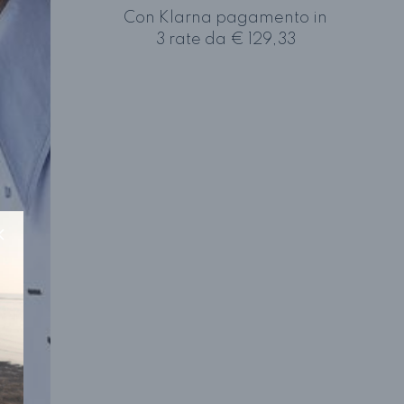
Con Klarna pagamento in
3 rate da € 129,33