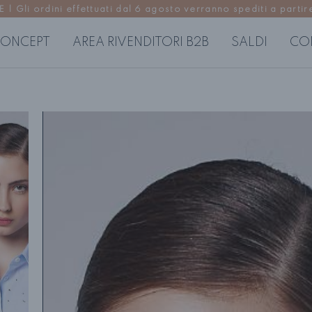
Gli ordini effettuati dal 6 agosto verranno spediti a partire
ONCEPT
AREA RIVENDITORI B2B
SALDI
CO
USE
ABITI DONNA
P
regolari
Abiti corti
Pa
 morbide
Abiti midi
Go
Abiti lunghi