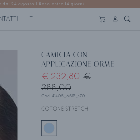
 dal 24 agosto | Reso entro 14 giorni
NTATTI
IT
ANTALONI E GONNE
Vedi tutti
CAMICIA CON
ntaloni
APPLICAZIONE ORME
nne
€ 232,80
€
388,00
Cod. 41405_651P_s70
COTONE STRETCH