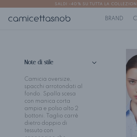
SALDI -40% SU TUTTA LA COLLEZIONE | 
BRAND
C
CAMICIE DONNA
TOP E BL
Camicie no stiro
Top e bluse 
Note di stile
Camicie aderenti
Top e bluse
Camicie regolari
Camicia oversize,
Camicie oversize
spacchi arrotondati al
fondo. Spalla scesa
con manica corta
ampia e polso alto 2
bottoni. Taglio carrè
dietro doppio di
tessuto con