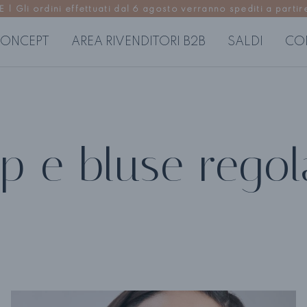
Gli ordini effettuati dal 6 agosto verranno spediti a partire
ONCEPT
AREA RIVENDITORI B2B
SALDI
CO
USE
ABITI DONNA
P
regolari
Abiti corti
Pa
p e bluse regol
 morbide
Abiti midi
Go
Abiti lunghi