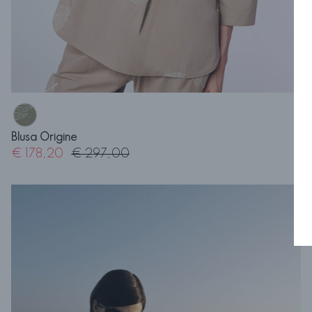
Blusa Origine
€ 178,20
€ 297,00