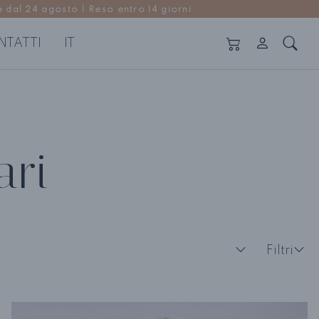
 dal 24 agosto | Reso entro 14 giorni
NTATTI
IT
ANTALONI E GONNE
Vedi tutti
ntaloni
ari
nne
Filtri