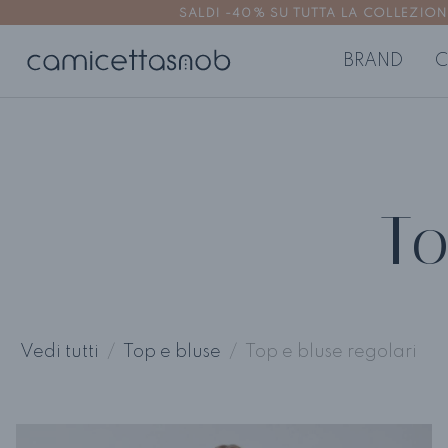
SALDI -40% SU TUTTA LA COLLEZIONE | 
BRAND
C
CAMICIE DONNA
TOP E BL
Camicie no stiro
Top e bluse 
To
Camicie aderenti
Top e bluse
Camicie regolari
Camicie oversize
Vedi tutti
Top e bluse
Top e bluse regolari