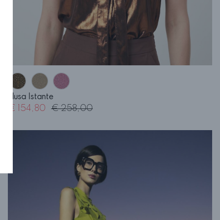
Blusa Istante
€ 154,80
€ 258,00