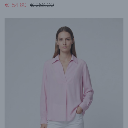
€ 154,80
€ 258,00