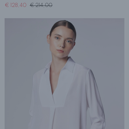
€ 128,40
€ 214,00