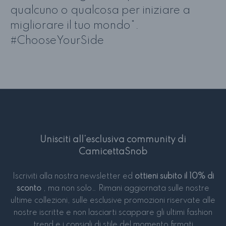
qualcuno o qualcosa per iniziare a
migliorare il tuo mondo".
#ChooseYourSide
Unisciti all’esclusiva community di
CamicettaSnob
Iscriviti alla nostra newsletter ed
ottieni subito il 10% di
sconto
, ma non solo… Rimani aggiornata sulle nostre
ultime collezioni, sulle esclusive promozioni riservate alle
nostre iscritte e non lasciarti scappare gli ultimi fashion
trend e i consigli di stile del momento firmati