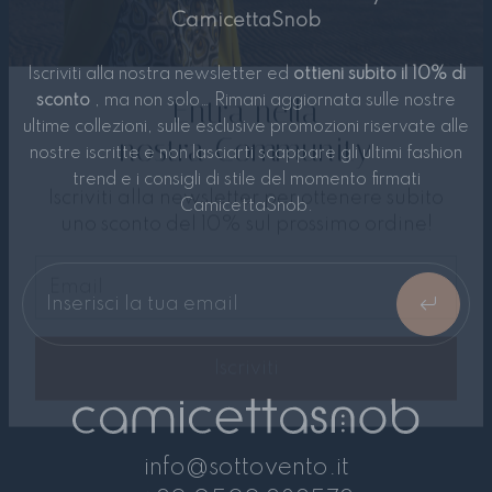
CamicettaSnob
Iscriviti alla nostra newsletter ed
ottieni subito il 10% di
sconto
, ma non solo… Rimani aggiornata sulle nostre
ultime collezioni, sulle esclusive promozioni riservate alle
Entra nella
nostre iscritte e non lasciarti scappare gli ultimi fashion
nostra Community
trend e i consigli di stile del momento firmati
CamicettaSnob.
Iscriviti alla newsletter per ottenere subito
uno sconto del 10% sul prossimo ordine!
Iscriviti
info@sottovento.it