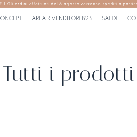
Gli ordini effettuati dal 6 agosto verranno spediti a partire
ONCEPT
AREA RIVENDITORI B2B
SALDI
CO
USE
ABITI DONNA
P
regolari
Abiti corti
Pa
Tutti i prodotti
 morbide
Abiti midi
Go
Abiti lunghi