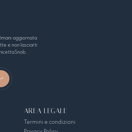
Rimani aggiornata
tte e non lasciarti
CamicettaSnob.
AREA LEGALE
Termini e condizioni
Privacy Policy