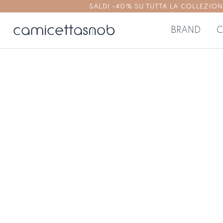
SALDI -40% SU TUTTA LA COLLEZIONE | 
BRAND
C
CAMICIE DONNA
TOP E BL
Camicie no stiro
Top e bluse 
Camicie aderenti
Top e bluse
Camicie regolari
Camicie oversize