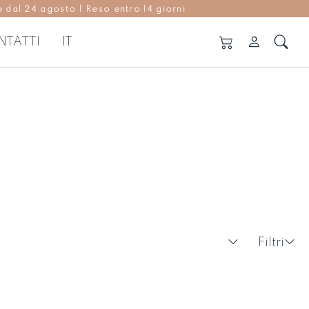
 dal 24 agosto | Reso entro 14 giorni
NTATTI
IT
ANTALONI E GONNE
Vedi tutti
ntaloni
nne
Filtri