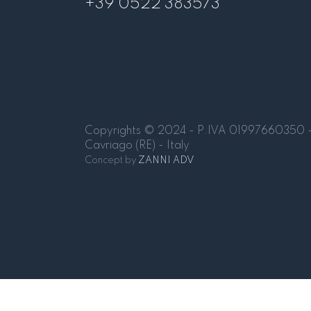
+39 0522 383573
Copyrights © 2024 - P.IVA 01997660350 - 
Cavriago (RE) - Italy
Concept by
ZANNI ADV