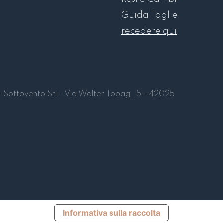
Guida Taglie
recedere qui
Sottovento Srl - Via Walter Tobagi, 5 - 42025
Informativa sulla raccolta