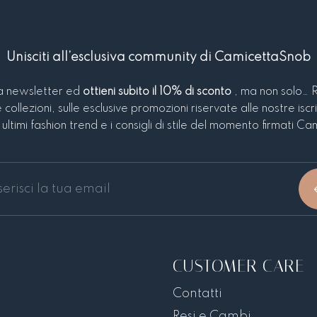
nostra Community
Iscriviti alla newsletter per ottenere subito
Unisciti all’esclusiva community di CamicettaSnob
uno sconto del 10% sul prossimo ordine!
tra newsletter ed
ottieni subito il 10% di sconto
, ma non solo… 
e collezioni, sulle esclusive promozioni riservate alle nostre iscri
ultimi fashion trend e i consigli di stile del momento firmati 
Iscriviti
CUSTOMER CARE
Contatti
Resi e Cambi