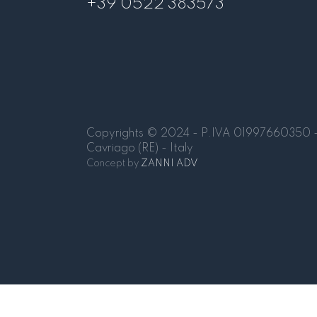
+39 0522 383573
Copyrights © 2024 - P.IVA 01997660350 - 
Cavriago (RE) - Italy
Concept by
ZANNI ADV