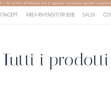
Gli ordini effettuati dal 6 agosto verranno spediti a partire
ONCEPT
AREA RIVENDITORI B2B
SALDI
CO
USE
ABITI DONNA
P
regolari
Abiti corti
Pa
Tutti i prodotti
 morbide
Abiti midi
Go
Abiti lunghi