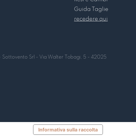
Guida Taglie
recedere qui
Sottovento Srl - Via Walter Tobagi, 5 - 42025
Informativa sulla raccolta