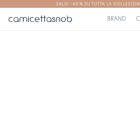
SALDI -40% SU TUTTA LA COLLEZIONE | 
BRAND
C
CAMICIE DONNA
TOP E BL
Camicie no stiro
Top e bluse 
Camicie aderenti
Top e bluse
Camicie regolari
Camicie oversize