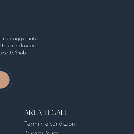
Rimani aggiornata
tte e non lasciarti
CamicettaSnob.
AREA LEGALE
Termini e condizioni
Privacy Policy