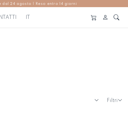
 dal 24 agosto | Reso entro 14 giorni
NTATTI
IT
ANTALONI E GONNE
Vedi tutti
ntaloni
nne
Filtri